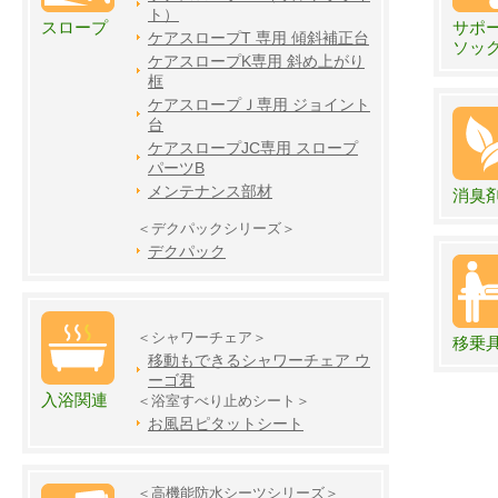
ト）
スロープ
サポ
ケアスロープT 専用 傾斜補正台
ソッ
ケアスロープK専用 斜め上がり
框
ケアスロープＪ専用 ジョイント
台
ケアスロープJC専用 スロープ
パーツB
メンテナンス部材
消臭
＜デクパックシリーズ＞
デクパック
＜シャワーチェア＞
移乗
移動もできるシャワーチェア ウ
ーゴ君
入浴関連
＜浴室すべり止めシート＞
お風呂ピタットシート
＜高機能防水シーツシリーズ＞