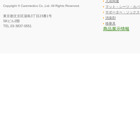
入浴関連
Copyright © Caremedics Co.,Ltd. All Rights Reserved.
マット・シーツ・カバ
サポーター・ソックス
東京都文京区湯島3丁目23番1号
消臭剤
SKビル2階
移乗具
TEL.03-3837-0551
商品展示情報