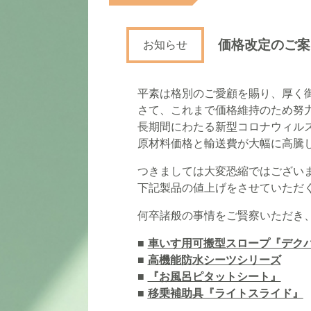
価格改定のご案
お知らせ
平素は格別のご愛顧を賜り、厚く御
さて、これまで価格維持のため努力
長期間にわたる新型コロナウィルス
原材料価格と輸送費が大幅に高騰し
つきましては大変恐縮ではございま
下記製品の値上げをさせていただく
何卒諸般の事情をご賢察いただき、
■
車いす用可搬型スロープ『デク
■
高機能防水シーツシリーズ
■
『お風呂ピタットシート』
■
移乗補助具『ライトスライド』